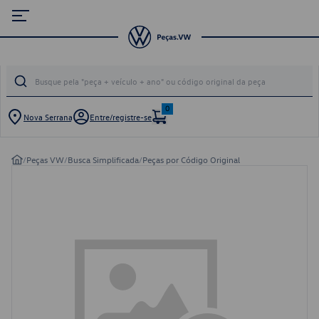
0
Nova Serrana
Entre/registre-se
/
Peças VW
/
Busca Simplificada
/
Peças por Código Original