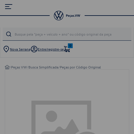
0
Nova Serrana
Entre/registre-se
/
Peças VW
/
Busca Simplificada
/
Peças por Código Original