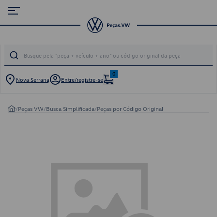
0
Nova Serrana
Entre/registre-se
/
Peças VW
/
Busca Simplificada
/
Peças por Código Original