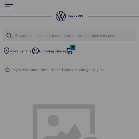
0
Nova Serrana
Entre/registre-se
/
Peças VW
/
Busca Simplificada
/
Peças por Código Original