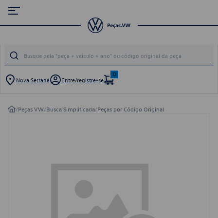
0
Nova Serrana
Entre/registre-se
/
Peças VW
/
Busca Simplificada
/
Peças por Código Original