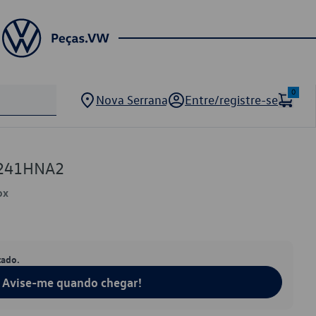
0
Nova Serrana
Entre/registre-se
3241HNA2
ox
tado.
Avise-me quando chegar!