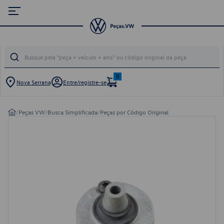
0
Nova Serrana
Entre/registre-se
/
Peças VW
/
Busca Simplificada
/
Peças por Código Original