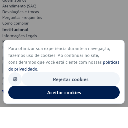
Quem Somos
Atendimento (SAC)
Devoluções e trocas
Perguntas Frequentes
Como comprar
Institucional
Informações Legais
Política de Privacidade
Política de Cookies
Para otimizar sua experiência durante a navegação,
fazemos uso de cookies. Ao continuar no site,
Formas de Pagamento
consideramos que você está ciente com nossas
políticas
de privacidade
.
Segurança
Rejeitar cookies
Aceitar cookies
© 2026 - Volkswagen do Brasil - Todos os direitos reservados