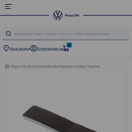
0
Nova Serrana
Entre/registre-se
/
Peças VW
/
Busca Simplificada
/
Peças por Código Original