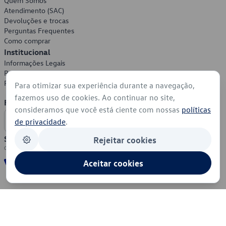
Quem Somos
Atendimento (SAC)
Devoluções e trocas
Perguntas Frequentes
Como comprar
Institucional
Informações Legais
Política de Privacidade
Política de Cookies
Para otimizar sua experiência durante a navegação,
fazemos uso de cookies. Ao continuar no site,
Formas de Pagamento
consideramos que você está ciente com nossas
políticas
de privacidade
.
Segurança
Rejeitar cookies
Aceitar cookies
© 2026 - Volkswagen do Brasil - Todos os direitos reservados