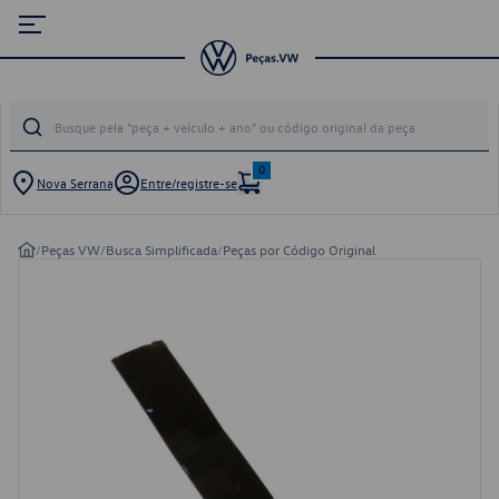
0
Nova Serrana
Entre/registre-se
/
Peças VW
/
Busca Simplificada
/
Peças por Código Original