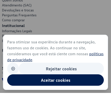
Quem Somos
Atendimento (SAC)
Devoluções e trocas
Perguntas Frequentes
Como comprar
Institucional
Informações Legais
Política de Privacidade
Política de Cookies
Para otimizar sua experiência durante a navegação,
fazemos uso de cookies. Ao continuar no site,
Formas de Pagamento
consideramos que você está ciente com nossas
políticas
de privacidade
.
Segurança
Rejeitar cookies
Aceitar cookies
© 2026 - Volkswagen do Brasil - Todos os direitos reservados