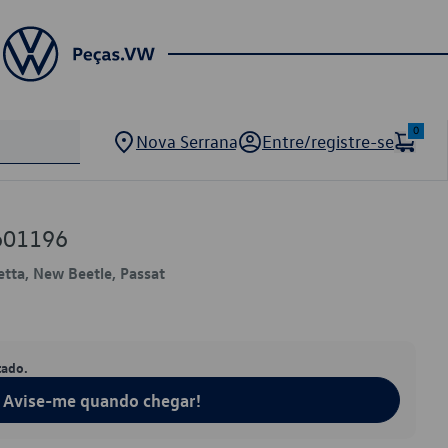
0
Nova Serrana
Entre/registre-se
601196
Jetta, New Beetle, Passat
tado.
Avise-me quando chegar!