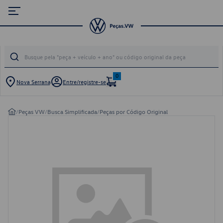
0
Nova Serrana
Entre/registre-se
/
Peças VW
/
Busca Simplificada
/
Peças por Código Original