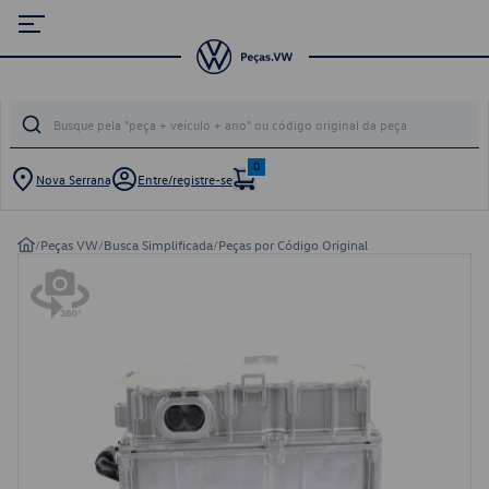
0
Nova Serrana
Entre/registre-se
/
Peças VW
/
Busca Simplificada
/
Peças por Código Original