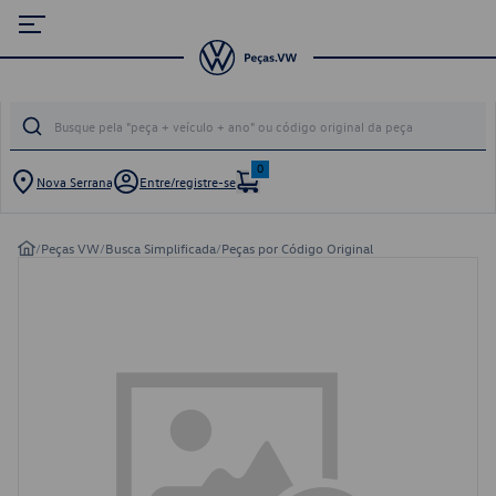
0
Nova Serrana
Entre/registre-se
/
Peças VW
/
Busca Simplificada
/
Peças por Código Original