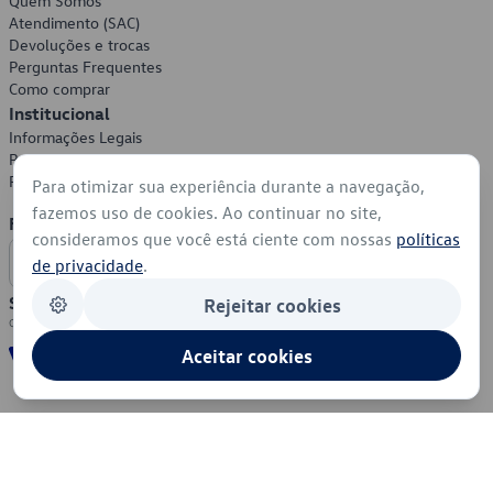
Quem Somos
Atendimento (SAC)
Devoluções e trocas
Perguntas Frequentes
Como comprar
Institucional
Informações Legais
Política de Privacidade
Política de Cookies
Para otimizar sua experiência durante a navegação,
fazemos uso de cookies. Ao continuar no site,
Formas de Pagamento
consideramos que você está ciente com nossas
políticas
de privacidade
.
Segurança
Rejeitar cookies
Aceitar cookies
© 2026 - Volkswagen do Brasil - Todos os direitos reservados