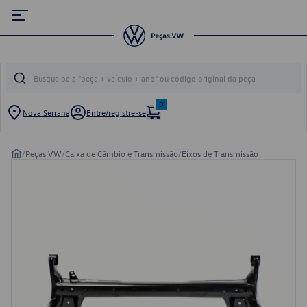
0
Nova Serrana
Entre/registre-se
/
Peças VW
/
Caixa de Câmbio e Transmissão
/
Eixos de Transmissão