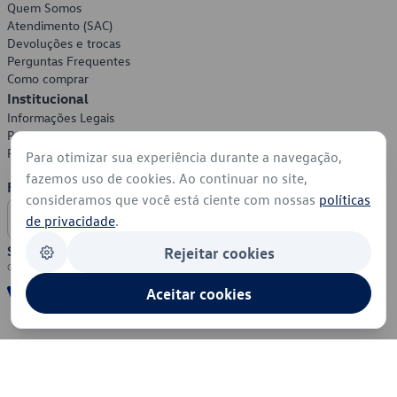
Quem Somos
Atendimento (SAC)
Devoluções e trocas
Perguntas Frequentes
Como comprar
Institucional
Informações Legais
Política de Privacidade
Política de Cookies
Para otimizar sua experiência durante a navegação,
fazemos uso de cookies. Ao continuar no site,
Formas de Pagamento
consideramos que você está ciente com nossas
políticas
de privacidade
.
Segurança
Rejeitar cookies
Aceitar cookies
© 2026 - Volkswagen do Brasil - Todos os direitos reservados