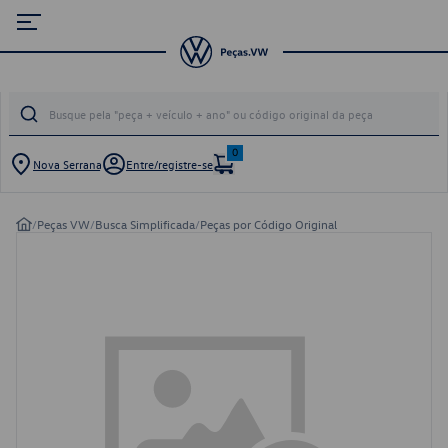
0
Nova Serrana
Entre/registre-se
/
Peças VW
/
Busca Simplificada
/
Peças por Código Original