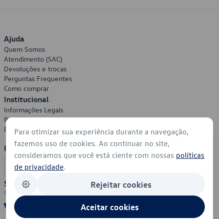
Ajuda
Quem Somos
Atendimento (SAC)
Devoluções e trocas
Perguntas Frequentes
Como comprar
Institucional
Informações Legais
Política de Privacidade
Política de Cookies
Para otimizar sua experiência durante a navegação,
fazemos uso de cookies. Ao continuar no site,
Formas de Pagamento
consideramos que você está ciente com nossas
políticas
de privacidade
.
Segurança
Rejeitar cookies
Aceitar cookies