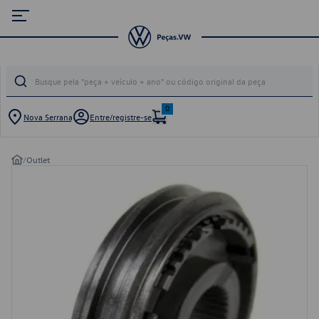
0
Nova Serrana
Entre/registre-se
/
Outlet