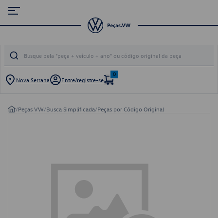
0
Nova Serrana
Entre/registre-se
/
Peças VW
/
Busca Simplificada
/
Peças por Código Original