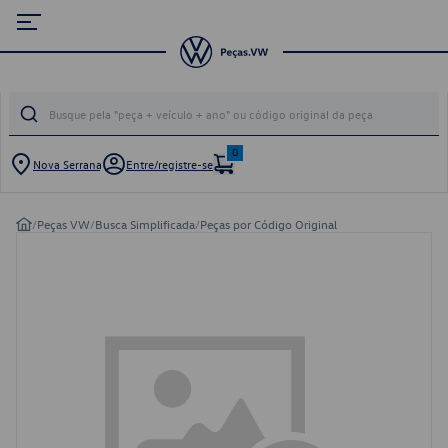
0
Nova Serrana
Entre/registre-se
/
Peças VW
/
Busca Simplificada
/
Peças por Código Original