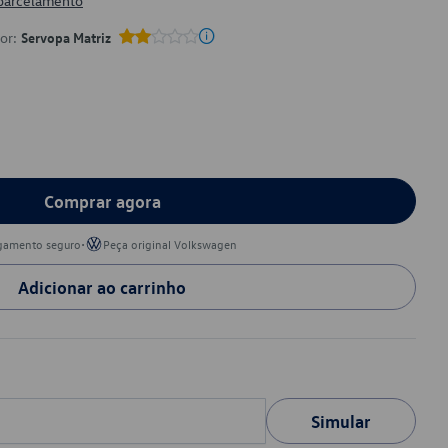
 parcelamento
por:
Servopa Matriz
Comprar agora
•
gamento seguro
Peça original Volkswagen
Adicionar ao carrinho
Simular