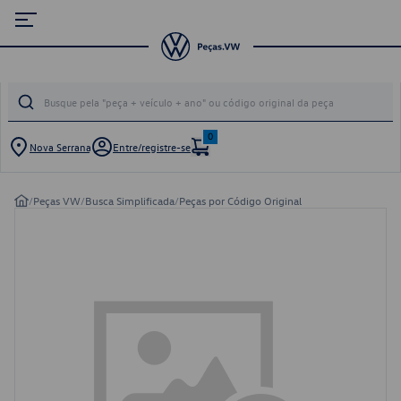
0
Nova Serrana
Entre/registre-se
/
Peças VW
/
Busca Simplificada
/
Peças por Código Original