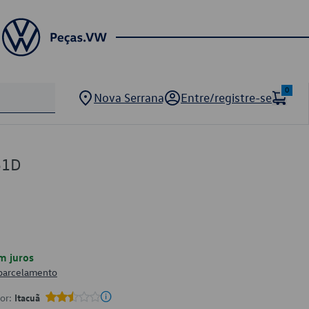
0
Nova Serrana
Entre/registre-se
51D
m juros
 parcelamento
por:
Itacuã