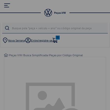
0
Nova Serrana
Entre/registre-se
/
Peças VW
/
Busca Simplificada
/
Peças por Código Original