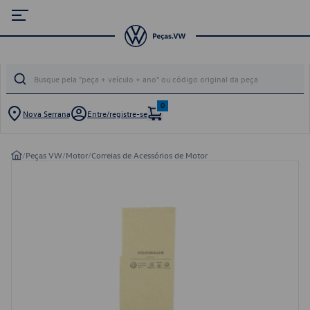
0
Nova Serrana
Entre/registre-se
/
Peças VW
/
Motor
/
Correias de Acessórios de Motor