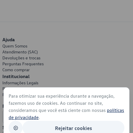
Ajuda
Quem Somos
Atendimento (SAC)
Devoluções e trocas
Perguntas Frequentes
Como comprar
Institucional
Informações Legais
Política de Privacidade
Política de Cookies
Para otimizar sua experiência durante a navegação,
fazemos uso de cookies. Ao continuar no site,
Formas de Pagamento
consideramos que você está ciente com nossas
políticas
de privacidade
.
Segurança
Rejeitar cookies