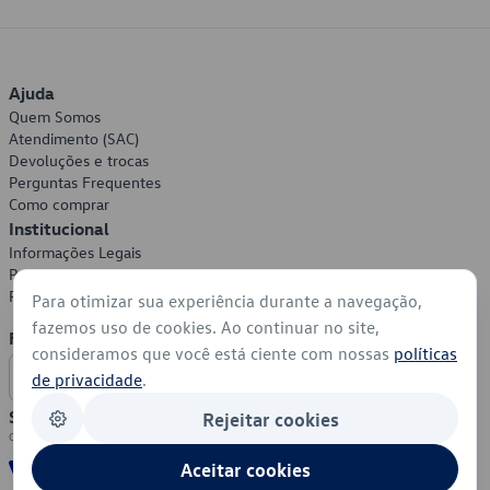
Ajuda
Quem Somos
Atendimento (SAC)
Devoluções e trocas
Perguntas Frequentes
Como comprar
Institucional
Informações Legais
Política de Privacidade
Política de Cookies
Para otimizar sua experiência durante a navegação,
fazemos uso de cookies. Ao continuar no site,
Formas de Pagamento
consideramos que você está ciente com nossas
políticas
de privacidade
.
Segurança
Rejeitar cookies
Aceitar cookies