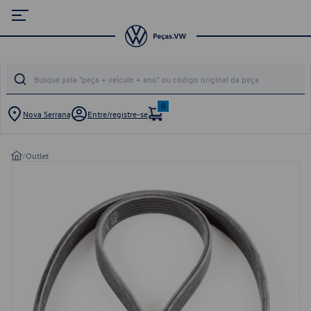
0
Nova Serrana
Entre/registre-se
/
Outlet