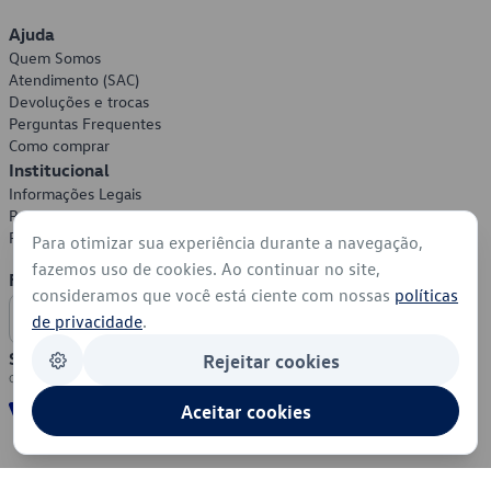
Ajuda
Quem Somos
Atendimento (SAC)
Devoluções e trocas
Perguntas Frequentes
Como comprar
Institucional
Informações Legais
Política de Privacidade
Política de Cookies
Para otimizar sua experiência durante a navegação,
fazemos uso de cookies. Ao continuar no site,
Formas de Pagamento
consideramos que você está ciente com nossas
políticas
de privacidade
.
Segurança
Rejeitar cookies
Aceitar cookies