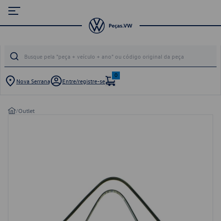
0
Nova Serrana
Entre/registre-se
/
Outlet