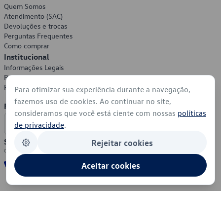
Quem Somos
Atendimento (SAC)
Devoluções e trocas
Perguntas Frequentes
Como comprar
Institucional
Informações Legais
Política de Privacidade
Política de Cookies
Para otimizar sua experiência durante a navegação,
fazemos uso de cookies. Ao continuar no site,
Formas de Pagamento
consideramos que você está ciente com nossas
políticas
de privacidade
.
Segurança
Rejeitar cookies
Aceitar cookies
© 2026 - Volkswagen do Brasil - Todos os direitos reservados