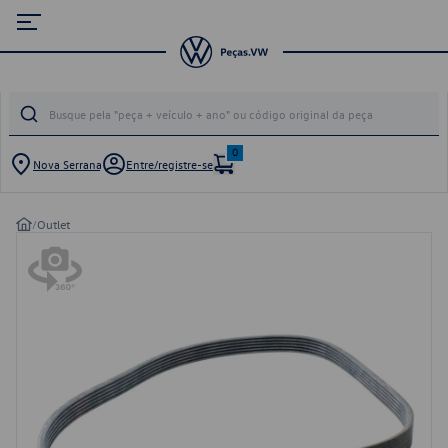
0
Nova Serrana
Entre/registre-se
/
Outlet