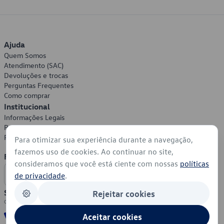
Ajuda
Quem Somos
Atendimento (SAC)
Devoluções e trocas
Perguntas Frequentes
Como comprar
Institucional
Informações Legais
Política de Privacidade
Política de Cookies
Para otimizar sua experiência durante a navegação,
fazemos uso de cookies. Ao continuar no site,
Formas de Pagamento
consideramos que você está ciente com nossas
políticas
de privacidade
.
Segurança
Rejeitar cookies
Aceitar cookies