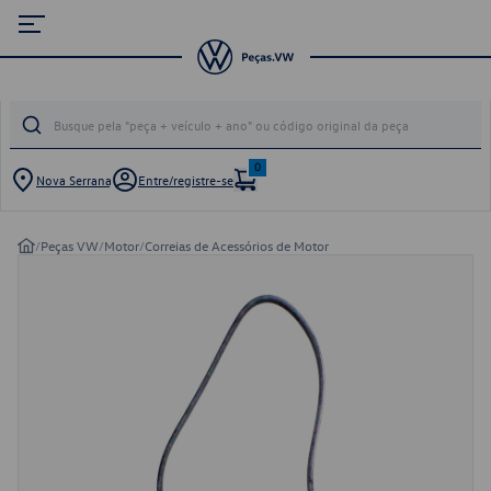
0
Nova Serrana
Entre/registre-se
/
Peças VW
/
Motor
/
Correias de Acessórios de Motor