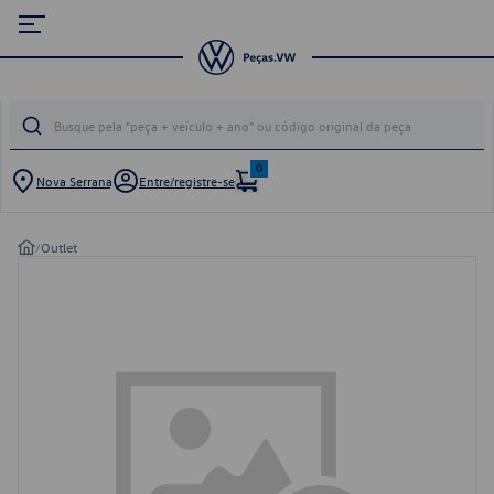
0
Nova Serrana
Entre/registre-se
/
Outlet