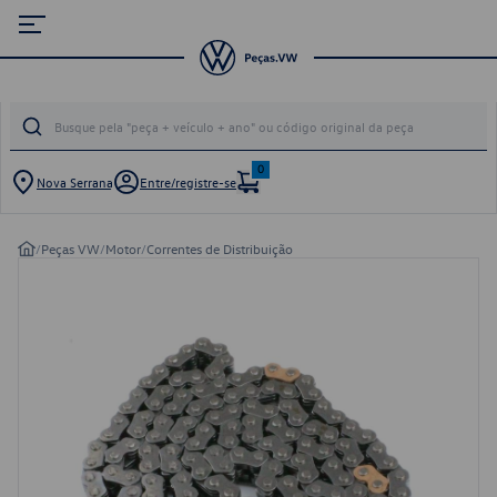
0
Nova Serrana
Entre/registre-se
/
Peças VW
/
Motor
/
Correntes de Distribuição