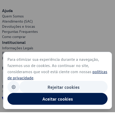
Ajuda
Quem Somos
Atendimento (SAC)
Devoluções e trocas
Perguntas Frequentes
Como comprar
Institucional
Informações Legais
Política de Privacidade
Política de Cookies
Para otimizar sua experiência durante a navegação,
fazemos uso de cookies. Ao continuar no site,
Formas de Pagamento
consideramos que você está ciente com nossas
políticas
de privacidade
.
Segurança
Rejeitar cookies
Aceitar cookies