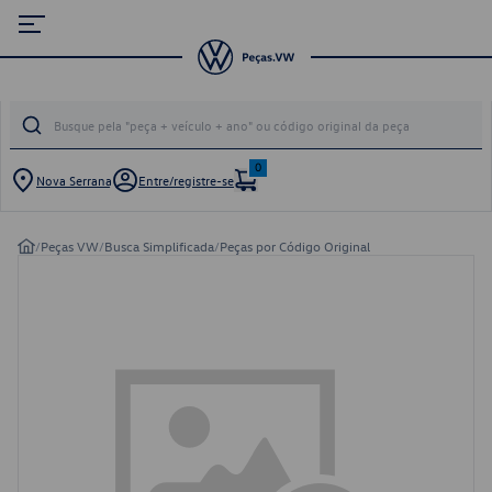
0
Nova Serrana
Entre/registre-se
/
Peças VW
/
Busca Simplificada
/
Peças por Código Original