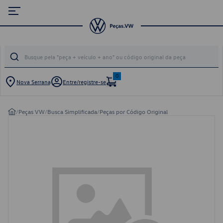
0
Nova Serrana
Entre/registre-se
/
Peças VW
/
Busca Simplificada
/
Peças por Código Original