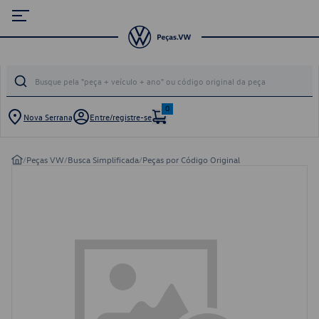
0
Nova Serrana
Entre/registre-se
/
Peças VW
/
Busca Simplificada
/
Peças por Código Original