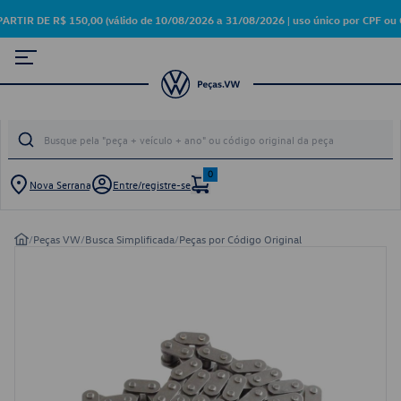
 DE R$ 150,00 (válido de 10/08/2026 a 31/08/2026 | uso único por CPF ou 
0
Nova Serrana
Entre/registre-se
/
Peças VW
/
Busca Simplificada
/
Peças por Código Original