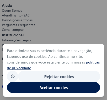
Ajuda
Quem Somos
Atendimento (SAC)
Devoluções e trocas
Perguntas Frequentes
Como comprar
Institucional
Informações Legais
Política de Privacidade
Política de Cookies
Para otimizar sua experiência durante a navegação,
fazemos uso de cookies. Ao continuar no site,
Formas de Pagamento
consideramos que você está ciente com nossas
políticas
de privacidade
.
Segurança
Rejeitar cookies
Aceitar cookies