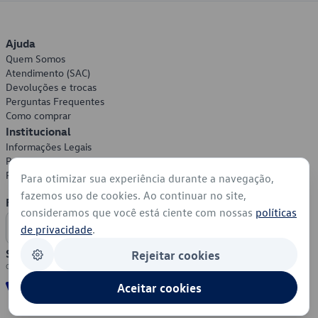
Ajuda
Quem Somos
Atendimento (SAC)
Devoluções e trocas
Perguntas Frequentes
Como comprar
Institucional
Informações Legais
Política de Privacidade
Política de Cookies
Para otimizar sua experiência durante a navegação,
fazemos uso de cookies. Ao continuar no site,
Formas de Pagamento
consideramos que você está ciente com nossas
políticas
de privacidade
.
Segurança
Rejeitar cookies
Aceitar cookies