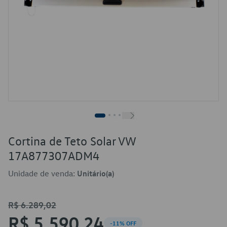
Cortina de Teto Solar VW
17A877307ADM4
Unidade de venda:
Unitário(a)
R$ 6.289,02
R$ 5.590,24
-11% OFF