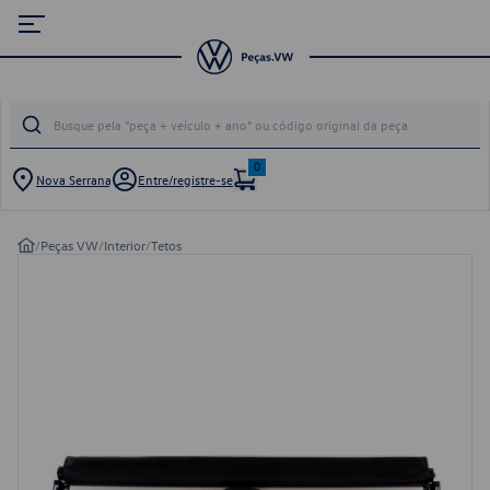
0
Nova Serrana
Entre/registre-se
/
Peças VW
/
Interior
/
Tetos