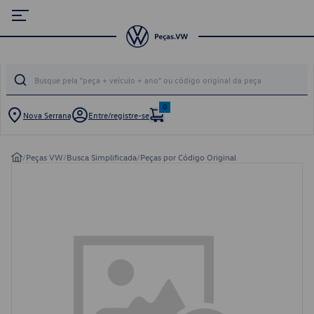
0
Nova Serrana
Entre/registre-se
/
Peças VW
/
Busca Simplificada
/
Peças por Código Original