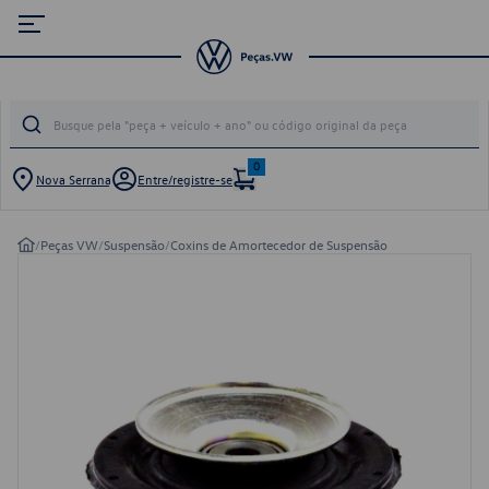
0
Nova Serrana
Entre/registre-se
/
Peças VW
/
Suspensão
/
Coxins de Amortecedor de Suspensão