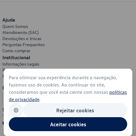
Ajuda
Quem Somos
Atendimento (SAC)
Devoluções e trocas
Perguntas Frequentes
Como comprar
Institucional
Informações Legais
Política de Privacidade
Política de Cookies
Para otimizar sua experiência durante a navegação,
fazemos uso de cookies. Ao continuar no site,
Formas de Pagamento
consideramos que você está ciente com nossas
políticas
de privacidade
.
Segurança
Rejeitar cookies
Aceitar cookies