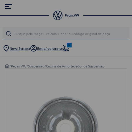
0
Nova Serrana
Entre/registre-se
/
Peças VW
/
Suspensão
/
Coxins de Amortecedor de Suspensão