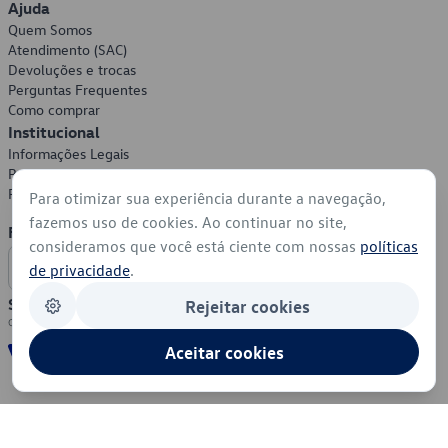
Ajuda
Quem Somos
Atendimento (SAC)
Devoluções e trocas
Perguntas Frequentes
Como comprar
Institucional
Informações Legais
Política de Privacidade
Política de Cookies
Para otimizar sua experiência durante a navegação,
fazemos uso de cookies. Ao continuar no site,
Formas de Pagamento
consideramos que você está ciente com nossas
políticas
de privacidade
.
Segurança
Rejeitar cookies
Aceitar cookies