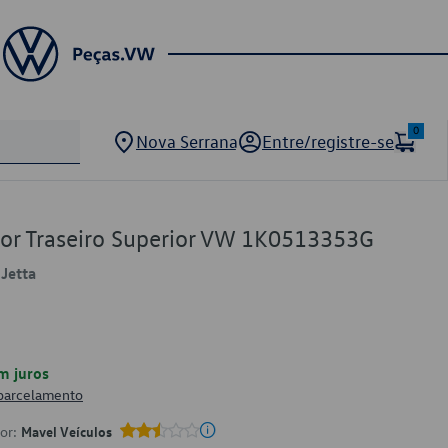
0
Nova Serrana
Entre/registre-se
or Traseiro Superior VW 1K0513353G
 Jetta
m juros
 parcelamento
por:
Mavel Veículos