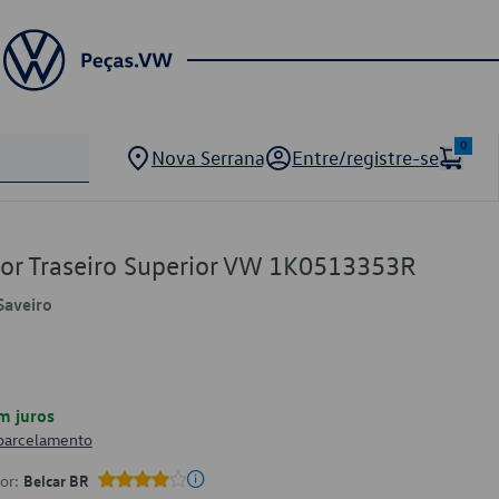
0
Nova Serrana
Entre/registre-se
or Traseiro Superior VW 1K0513353R
Saveiro
m juros
 parcelamento
por:
Belcar BR