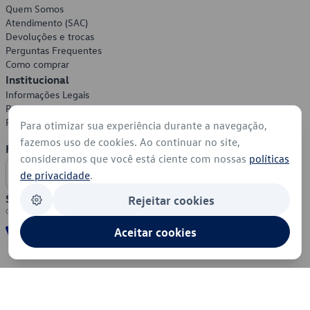
Quem Somos
Atendimento (SAC)
Devoluções e trocas
Perguntas Frequentes
Como comprar
Institucional
Informações Legais
Política de Privacidade
Política de Cookies
Para otimizar sua experiência durante a navegação,
fazemos uso de cookies. Ao continuar no site,
Formas de Pagamento
consideramos que você está ciente com nossas
políticas
de privacidade
.
Segurança
Rejeitar cookies
Aceitar cookies
© 2026 - Volkswagen do Brasil - Todos os direitos reservados