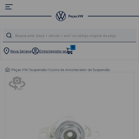
0
Nova Serrana
Entre/registre-se
/
Peças VW
/
Suspensão
/
Coxins de Amortecedor de Suspensão