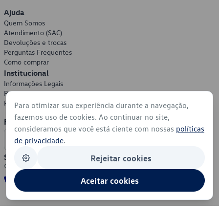
Ajuda
Quem Somos
Atendimento (SAC)
Devoluções e trocas
Perguntas Frequentes
Como comprar
Institucional
Informações Legais
Política de Privacidade
Política de Cookies
Para otimizar sua experiência durante a navegação,
fazemos uso de cookies. Ao continuar no site,
Formas de Pagamento
consideramos que você está ciente com nossas
políticas
de privacidade
.
Segurança
Rejeitar cookies
Aceitar cookies