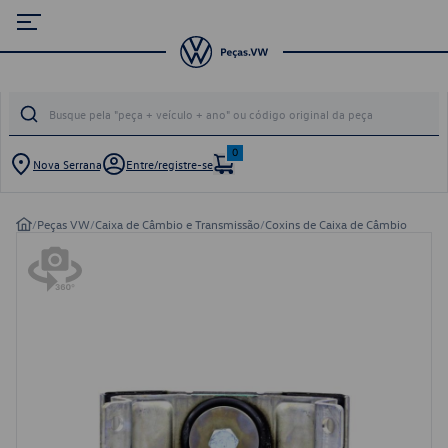
0
Nova Serrana
Entre/registre-se
/
Peças VW
/
Caixa de Câmbio e Transmissão
/
Coxins de Caixa de Câmbio