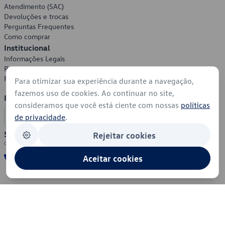
Atendimento (SAC)
Devoluções e trocas
Perguntas Frequentes
Como comprar
Institucional
Informações Legais
Política de Privacidade
Política de Cookies
Para otimizar sua experiência durante a navegação,
fazemos uso de cookies. Ao continuar no site,
Formas de Pagamento
consideramos que você está ciente com nossas
políticas
de privacidade
.
Segurança
Rejeitar cookies
Aceitar cookies
© 2026 - Volkswagen do Brasil - Todos os direitos reservados