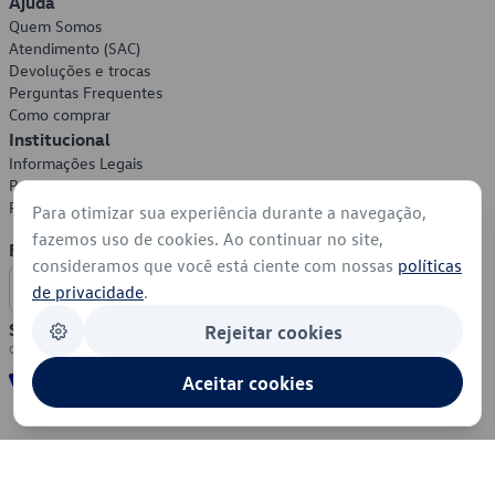
Ajuda
Quem Somos
Atendimento (SAC)
Devoluções e trocas
Perguntas Frequentes
Como comprar
Institucional
Informações Legais
Política de Privacidade
Política de Cookies
Para otimizar sua experiência durante a navegação,
fazemos uso de cookies. Ao continuar no site,
Formas de Pagamento
consideramos que você está ciente com nossas
políticas
de privacidade
.
Segurança
Rejeitar cookies
Aceitar cookies
© 2026 - Volkswagen do Brasil - Todos os direitos reservados