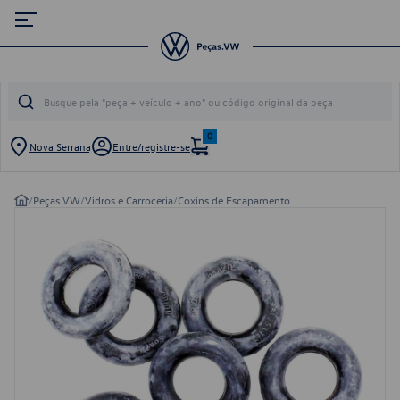
0
Nova Serrana
Entre/registre-se
/
Peças VW
/
Vidros e Carroceria
/
Coxins de Escapamento