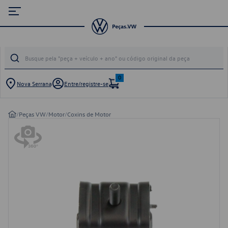
0
Nova Serrana
Entre/registre-se
/
Peças VW
/
Motor
/
Coxins de Motor