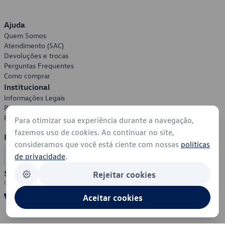
Ajuda
Quem Somos
Atendimento (SAC)
Devoluções e trocas
Perguntas Frequentes
Como comprar
Institucional
Informações Legais
Política de Privacidade
Política de Cookies
Para otimizar sua experiência durante a navegação,
fazemos uso de cookies. Ao continuar no site,
Formas de Pagamento
consideramos que você está ciente com nossas
políticas
de privacidade
.
Segurança
Rejeitar cookies
Aceitar cookies