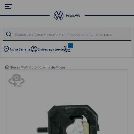
0
Nova Serrana
Entre/registre-se
/
Peças VW
/
Motor
/
Coxins de Motor