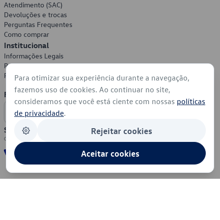
Atendimento (SAC)
Devoluções e trocas
Perguntas Frequentes
Como comprar
Institucional
Informações Legais
Política de Privacidade
Política de Cookies
Para otimizar sua experiência durante a navegação,
fazemos uso de cookies. Ao continuar no site,
Formas de Pagamento
consideramos que você está ciente com nossas
políticas
de privacidade
.
Segurança
Rejeitar cookies
Aceitar cookies
© 2026 - Volkswagen do Brasil - Todos os direitos reservados