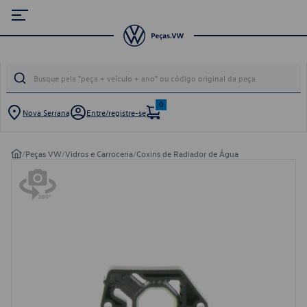
0
Nova Serrana
Entre/registre-se
/
Peças VW
/
Vidros e Carroceria
/
Coxins de Radiador de Água