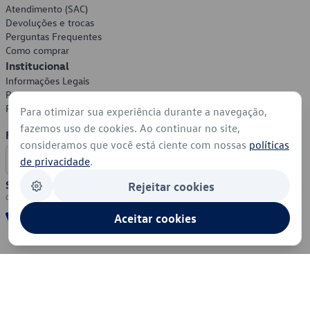
Atendimento (SAC)
Devoluções e trocas
Perguntas Frequentes
Como comprar
Institucional
Informações Legais
Política de Privacidade
Política de Cookies
Para otimizar sua experiência durante a navegação,
fazemos uso de cookies. Ao continuar no site,
Formas de Pagamento
consideramos que você está ciente com nossas
políticas
de privacidade
.
Segurança
Rejeitar cookies
Aceitar cookies
© 2026 - Volkswagen do Brasil - Todos os direitos reservados