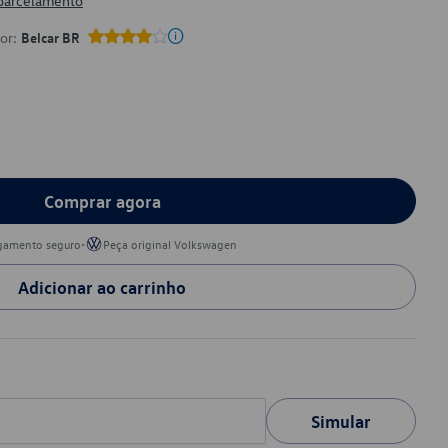
 parcelamento
por:
Belcar BR
Comprar agora
•
gamento seguro
Peça original Volkswagen
Adicionar ao carrinho
Simular