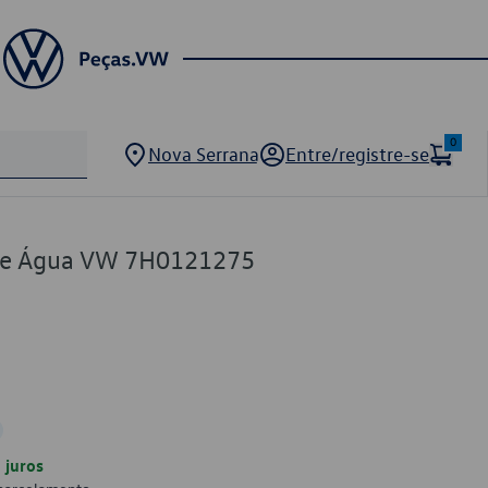
0
Nova Serrana
Entre/registre-se
de Água VW 7H0121275
juros