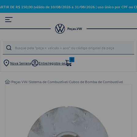
DE R$ 150,00 (válido de 10/08/2026 a 31/08/2026 | uso único por CPF ou CN
0
Nova Serrana
Entre/registre-se
/
Peças VW
/
Sistema de Combustível
/
Cubos de Bomba de Combustível