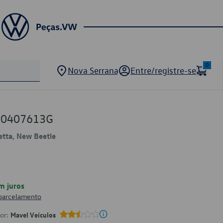
0
Nova Serrana
Entre/registre-se
J0407613G
Jetta, New Beetle
m juros
 parcelamento
por:
Mavel Veículos