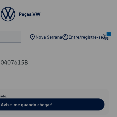
0
Nova Serrana
Entre/registre-se
S0407615B
tado.
Avise-me quando chegar!